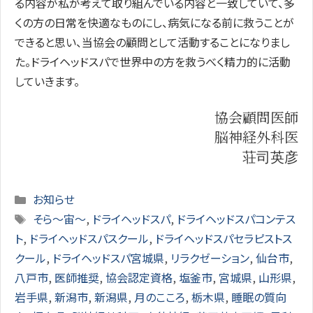
る内容が私が考えて取り組んでいる内容と一致していて、多
くの方の日常を快適なものにし、病気になる前に救うことが
できると思い、当協会の顧問として活動することになりまし
た。ドライヘッドスパで世界中の方を救うべく精力的に活動
していきます。
協会顧問医師
脳神経外科医
荘司英彦
Categories
お知らせ
Tags
そら～宙～
,
ドライヘッドスパ
,
ドライヘッドスパコンテス
ト
,
ドライヘッドスパスクール
,
ドライヘッドスパセラピストス
クール
,
ドライヘッドスパ宮城県
,
リラクゼーション
,
仙台市
,
八戸市
,
医師推奨
,
協会認定資格
,
塩釜市
,
宮城県
,
山形県
,
岩手県
,
新潟市
,
新潟県
,
月のこころ
,
栃木県
,
睡眠の質向