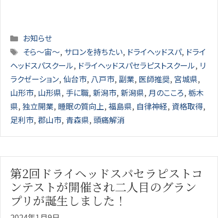
Categories
お知らせ
Tags
そら～宙～
,
サロンを持ちたい
,
ドライヘッドスパ
,
ドライ
ヘッドスパスクール
,
ドライヘッドスパセラピストスクール
,
リ
ラクゼーション
,
仙台市
,
八戸市
,
副業
,
医師推奨
,
宮城県
,
山形市
,
山形県
,
手に職
,
新潟市
,
新潟県
,
月のこころ
,
栃木
県
,
独立開業
,
睡眠の質向上
,
福島県
,
自律神経
,
資格取得
,
足利市
,
郡山市
,
青森県
,
頭痛解消
第2回ドライヘッドスパセラピストコ
ンテストが開催され二人目のグラン
プリが誕生しました！
2024年1月9日