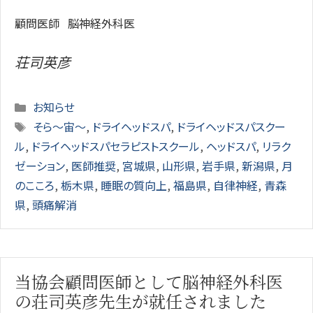
顧問医師 脳神経外科医
荘司英彦
Categories
お知らせ
Tags
そら～宙～
,
ドライヘッドスパ
,
ドライヘッドスパスクー
ル
,
ドライヘッドスパセラピストスクール
,
ヘッドスパ
,
リラク
ゼーション
,
医師推奨
,
宮城県
,
山形県
,
岩手県
,
新潟県
,
月
のこころ
,
栃木県
,
睡眠の質向上
,
福島県
,
自律神経
,
青森
県
,
頭痛解消
当協会顧問医師として脳神経外科医
の荘司英彦先生が就任されました