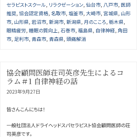
セラピストスクール
,
リラクゼーション
,
仙台市
,
八戸市
,
医師
推奨
,
協会認定資格
,
名取市
,
塩釜市
,
大崎市
,
宮城県
,
山形
市
,
山形県
,
岩沼市
,
新潟市
,
新潟県
,
月のこころ
,
栃木県
,
眼精疲労
,
睡眠の質向上
,
石巻市
,
福島県
,
自律神経
,
角田
市
,
足利市
,
青森市
,
青森県
,
頭痛解消
協会顧問医師荘司英彦先生によるコ
ラム＃1 自律神経の話
2023年9月27日
皆さんこんにちは！
一般社団法人ドライヘッドスパセラピスト協会顧問医師の荘
司英彦です。