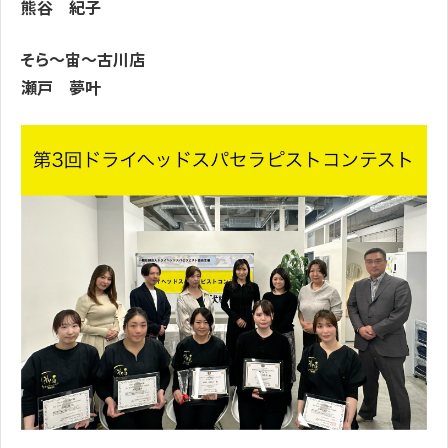
熊谷 紀子
そら～宙～古川店
瀬戸 夢叶