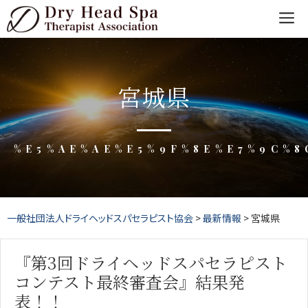
Skip
to
content
宮城県
%E5%AE%AE%E5%9F%8E%E7%9C%8
一般社団法人ドライヘッドスパセラピスト協会
>
最新情報
>
宮城県
『第3回ドライヘッドスパセラピスト
コンテスト最終審査会』結果発
表！！