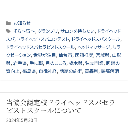
Categories
お知らせ
Tags
そら～宙～
,
グランプリ
,
サロンを持ちたい
,
ドライヘッド
スパ
,
ドライヘッドスパコンテスト
,
ドライヘッドスパスクール
,
ドライヘッドスパセラピストスクール
,
ヘッドマッサージ
,
リラ
クゼーション
,
世界が注目
,
仙台市
,
医師推奨
,
宮城県
,
山形
県
,
岩手県
,
手に職
,
月のこころ
,
栃木県
,
独立開業
,
睡眠の
質向上
,
福島県
,
自律神経
,
話題の施術
,
青森県
,
頭痛解消
当協会認定校ドライヘッドスパセラ
ピストスクールについて
2024年5月20日