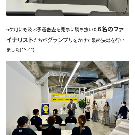
6名のファ
6ケ月にも及ぶ予選審査を見事に勝ち抜いた
イナリスト
グランプリ
たちが
をかけて最終決戦を行い
ました(*^-^*)