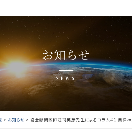
お知らせ
NEWS
報
>
お知らせ
>
協会顧問医師荘司英彦先生によるコラム＃1 自律