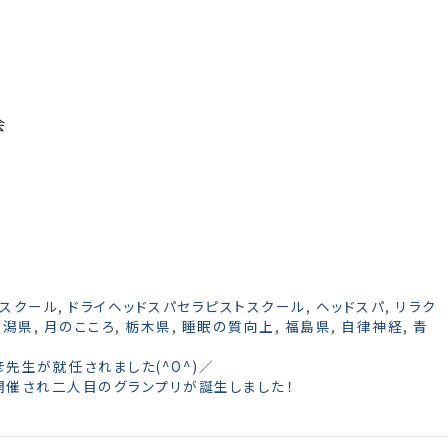
会
パスクール
,
ドライヘッドスパセラピストスクール
,
ヘッドスパ
,
リラク
新潟県
,
月のこころ
,
栃木県
,
睡眠の質向上
,
福島県
,
自律神経
,
青
先生が就任されました(^O^)／
開催され二人目のグランプリが誕生しました！