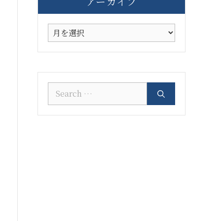
アーカイブ
ア
ー
カ
イ
ブ
Search
for: