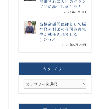
開催され二人目のグラン
プリが誕生しました！
2024年1月9日
当協会顧問医師として脳
神経外科医の荘司英彦先
生が就任されました
(^O^)／
2023年5月29日
カテゴリー
カ
テ
ゴ
リ
ー