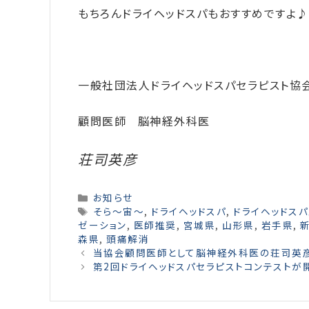
もちろんドライヘッドスパもおすすめですよ♪
一般社団法人ドライヘッドスパセラピスト協
顧問医師 脳神経外科医
荘司英彦
Categories
お知らせ
Tags
そら～宙～
,
ドライヘッドスパ
,
ドライヘッドス
ゼーション
,
医師推奨
,
宮城県
,
山形県
,
岩手県
,
森県
,
頭痛解消
当協会顧問医師として脳神経外科医の荘司英彦
第2回ドライヘッドスパセラピストコンテストが