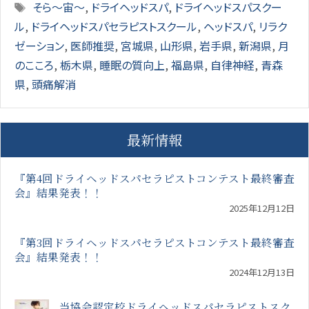
Tags
そら～宙～
,
ドライヘッドスパ
,
ドライヘッドスパスクー
ル
,
ドライヘッドスパセラピストスクール
,
ヘッドスパ
,
リラク
ゼーション
,
医師推奨
,
宮城県
,
山形県
,
岩手県
,
新潟県
,
月
のこころ
,
栃木県
,
睡眠の質向上
,
福島県
,
自律神経
,
青森
県
,
頭痛解消
最新情報
『第4回ドライヘッドスパセラピストコンテスト最終審査
会』結果発表！！
2025年12月12日
『第3回ドライヘッドスパセラピストコンテスト最終審査
会』結果発表！！
2024年12月13日
当協会認定校ドライヘッドスパセラピストスク