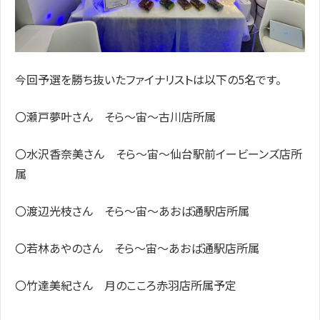
今回予選を勝ち抜いたファイナリストは以下の5名です。
〇瀬戸夢叶さん そら～宙～古川店所属
〇水沢香奈美さん そら～宙～仙台駅前イービーンズ店所
属
〇渡辺光枝さん そら～宙～あおば通駅店所属
〇若林あやのさん そら～宙～あおば通駅店所属
〇竹達美紀さん 月のこころ赤羽店所属予定