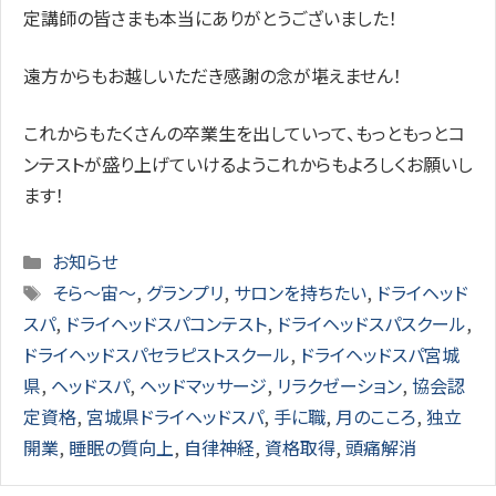
定講師の皆さまも本当にありがとうございました！
遠方からもお越しいただき感謝の念が堪えません！
これからもたくさんの卒業生を出していって、もっともっとコ
ンテストが盛り上げていけるようこれからもよろしくお願いし
ます！
Categories
お知らせ
Tags
そら～宙～
,
グランプリ
,
サロンを持ちたい
,
ドライヘッド
スパ
,
ドライヘッドスパコンテスト
,
ドライヘッドスパスクール
,
ドライヘッドスパセラピストスクール
,
ドライヘッドスパ宮城
県
,
ヘッドスパ
,
ヘッドマッサージ
,
リラクゼーション
,
協会認
定資格
,
宮城県ドライヘッドスパ
,
手に職
,
月のこころ
,
独立
開業
,
睡眠の質向上
,
自律神経
,
資格取得
,
頭痛解消